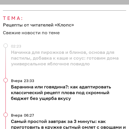
ТЕМА:
Рецепты от читателей «Клопс»
Свежие новости по теме
02:23
Начинка для пирожков и блинов, основа для
пастилы, добавка к каше и соус: готовим дома
универсальное яблочное повидло
Вчера
23:33
Баранина или говядина?: как адаптировать
классический рецепт плова под скромный
бюджет без ущерба вкусу
Вчера
06:27
Самый простой завтрак за 3 минуты: как
приготовить в кружке сытный омлет с овощами и