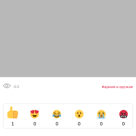
07.08.2026
15:24
erid: 2SDnjdHfbbZ
Потерпите ради Баха, или Как
связаны потерянная партитура
великого музыканта и
коллекционер из Кёнигсберга
КАЛИНИНГРАД