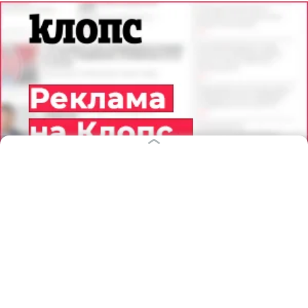
В XIX веке слушать Баха в Кёнигсберге было
немодно. Никаких тебе Бранденбургских
концертов или Гольдберг-вариаций. Никакой
Bachstraße. Никаких фестивалей. За 100 лет
город собрался «к нему» на концерт от силы раз
пять. Ещё и не досидел, обозвал и попросил
вернуть деньги.
Впрочем, такое происходило не только здесь. Бах