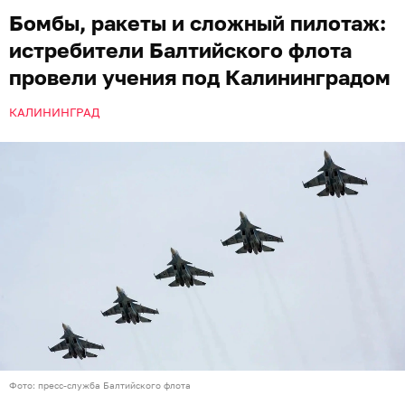
ракет. Об этом в пятницу, 7 августа, сообщает пресс-
служба Балтфлота.
Около десяти экипажей выполняли задачи как в
дневное, так и в ночное время. Во время полётов
пилоты обнаруживали наземные объекты и
наносили удары по мишеням, которые имитировали
командные пункты, укрепления, технику и личный
состав условного противника.
Кроме боевого применения вооружения, лётчики
выполнили элементы сложного пилотажа и
отработали действия по уходу от средств
противовоздушной обороны. В пресс-службе
Балтийского флота уточнили, что подготовка
экипажей проходила с учётом опыта современных
боевых действий.