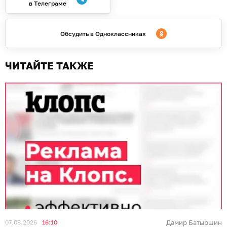
Фото: пресс-служба Балтийского флота
Экипажи многоцелевых истребителей Су-30СМ2
морской авиации Балтийского флота провели
тренировочные полёты на одном из полигонов в
Калининградской области. Лётчики отработали
нанесение ударов по наземным целям с
применением авиационных бомб и неуправляемых