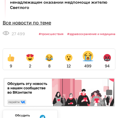
07.08.2026
16:10
Дамир Батыршин
Бомбы, ракеты и сложный пилотаж:
истребители Балтийского флота
провели учения под Калининградом
КАЛИНИНГРАД