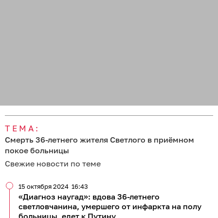
11 июня 2024
16:20
«В таком состоянии нельзя работать с детьми»:
вдове 36-летнего жителя Светлого пришлось
уволиться после его внезапной смерти
03 июня 2024
14:52
Смерть в приёмном покое: после публикации
«Клопс» возбудили уголовное дело
02 июня 2024
10:10
Умер на полу в больнице: глава СКР взял на
контроль проверку информации о
ненадлежащем оказании медпомощи жителю
Светлого
Все новости по теме
27 499
происшествия
здравоохранение и медицина