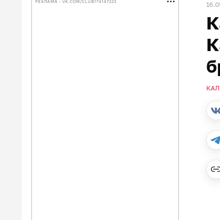
РЕКЛАМА • VK.COM/CLUB174147223
16.0
К
К
б
КАЛ