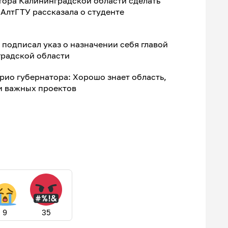
тора Калининградской области сделать
 АлтГТУ рассказала о студенте
подписал указ о назначении себя главой
градской области
рио губернатора: Хорошо знает область,
и важных проектов
9
35