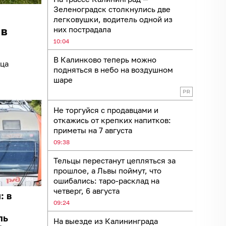
Зеленоградск столкнулись две
легковушки, водитель одной из
 в
них пострадала
10:04
В Калинково теперь можно
ица
подняться в небо на воздушном
шаре
Не торгуйся с продавцами и
откажись от крепких напитков:
приметы на 7 августа
09:38
Тельцы перестанут цепляться за
прошлое, а Львы поймут, что
ошибались: таро-расклад на
четверг, 6 августа
: в
09:24
ль
На выезде из Калининграда