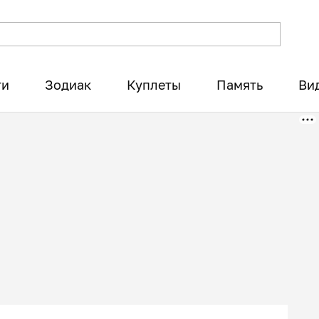
ти
Зодиак
Куплеты
Память
Ви