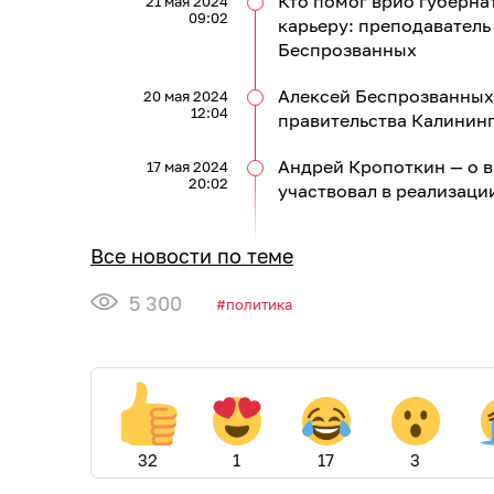
Кто помог врио губерна
21 мая 2024
09:02
карьеру: преподаватель
Беспрозванных
Алексей Беспрозванных 
20 мая 2024
12:04
правительства Калинин
Андрей Кропоткин — о в
17 мая 2024
20:02
участвовал в реализаци
Все новости по теме
5 300
политика
32
1
17
3