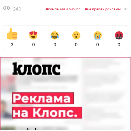
240
0+
компании и бизнес
на правах рекламы
3
0
0
0
0
0