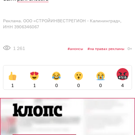
Реклама. ООО «СТРОЙИНВЕСТРЕГИОН - Калининград»,
ИНН 3906346067
1 261
0+
анонсы
на правах рекламы
1
1
0
0
0
4