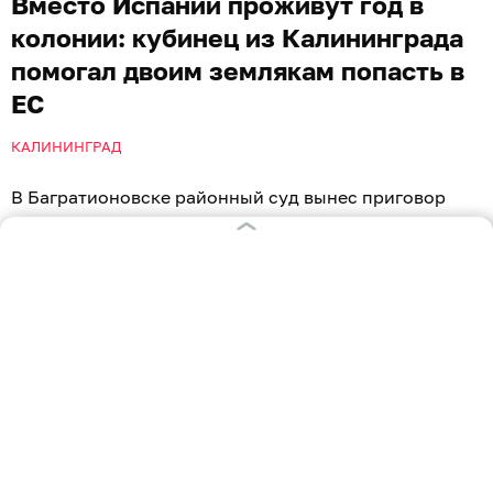
Вместо Испании проживут год в
колонии: кубинец из Калининграда
помогал двоим землякам попасть в
ЕС
КАЛИНИНГРАД
В Багратионовске районный суд вынес приговор
кубинцам, которые пытались перелезть через забор
в Польшу, а также их земляку, организовавшему
незаконное путешествие. Фигуранты уголовно дела
получили год лишения свободы, который проведут в
колонии-поселении. Об этом сообщили в пресс-
службе Калининградского областного суда.
13 апреля 2026 года работавшие в Москве
иностранцы попросили своего земляка,
проживающего в Калининградской области, помочь