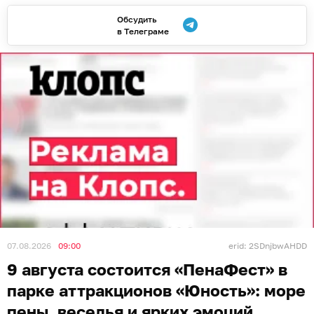
Обсудить
в Телеграме
07.08.2026
09:00
erid: 2SDnjbwAHDD
9 августа состоится «ПенаФест» в
парке аттракционов «Юность»: море
пены, веселья и ярких эмоций