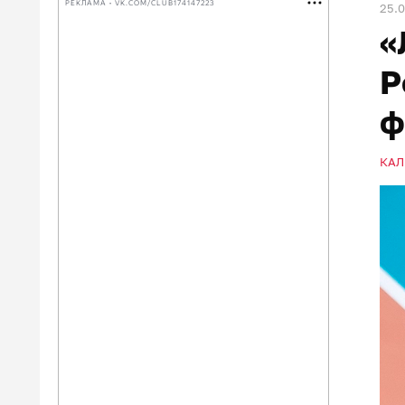
РЕКЛАМА • VK.COM/CLUB174147223
25.
«
Р
ф
КАЛ