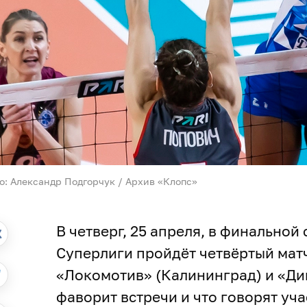
о: Александр Подгорчук / Архив «Клопс»
В четверг, 25 апреля, в финально
Суперлиги пройдёт четвёртый ма
«Локомотив» (Калининград) и «Дин
фаворит встречи и что говорят уча