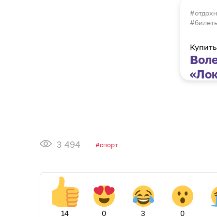
отдох
#билеты
Купить
Вол
«Лок
Бар
3 494
спорт
14
0
3
0