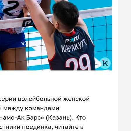
й серии волейбольной женской
тч между командами
амо-Ак Барс» (Казань). Кто
стники поединка, читайте в