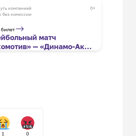
нуть компанией
0+
 без комиссии
 билет
ейбольный матч
омотив» — «Динамо-Ак
с»
1
0