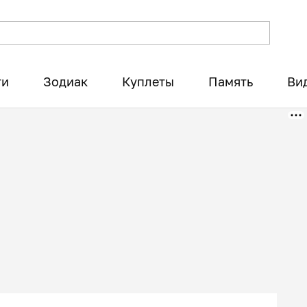
ти
Зодиак
Куплеты
Память
Ви