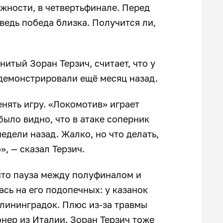
ожности, в четвертьфинале. Перед
ведь победа близка. Получится ли,
итый Зоран Терзич, считает, что у
 демонстрировали ещё месяц назад.
енять игру. «Локомотив» играет
было видно, что в атаке соперник
недели назад. Жалко, но что делать,
», — сказал Терзич.
что пауза между полуфиналом и
сь на его подопечных: у казанок
лининградок. Плюс из-за травмы
нер из Италии. Зоран Терзич тоже