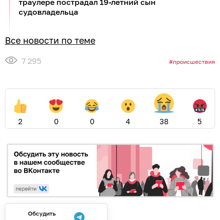
траулере пострадал 19-летний сын
судовладельца
Все новости по теме
7 295
происшествия
2
0
0
4
38
5
Обсудить