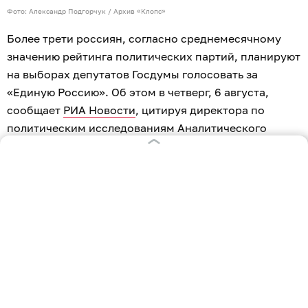
Фото: Александр Подгорчук / Архив «Клопс»
Более трети россиян, согласно среднемесячному
значению рейтинга политических партий, планируют
на выборах депутатов Госдумы голосовать за
«Единую Россию». Об этом в четверг, 6 августа,
сообщает
РИА Новости
, цитируя директора по
политическим исследованиям Аналитического
центра ВЦИОМ Михаила Мамонова.
«Лидерскую позицию, действительно, сохраняет
партия «Единая Россия» — 34% от всех опрошенных
декларируют голосование за эту партию. По
среднемесячному значению у КПРФ — 11%, у «Новых
людей» — 10%, у ЛДПР — 9%», — сказал Мамонов,
комментируя результаты еженедельных опросов АЦ
ВЦИОМ, которые проводятся среди 1,6 тысячи
россиян старше 18 лет.