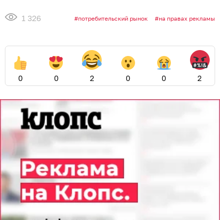
1 326
потребительский рынок
на правах рекламы
0
0
2
0
0
2