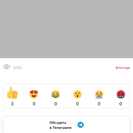
446
погода
3
0
0
0
0
0
Обсудить
в Телеграме