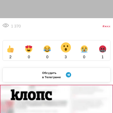
1 370
жкх
2
0
0
3
0
1
Обсудить
в Телеграме