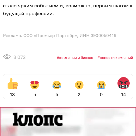
стало ярким событием и, возможно, первым шагом к
будущей профессии.
Реклама. ООО «Премьер Партнёр», ИНН 3900050419
3 072
компании и бизнес
новости компаний
13
5
5
2
0
14