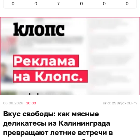
0
0
7
0
0
0
06.08.2026
10:00
erid: 2SDnjcxCLFm
Вкус свободы: как мясные
деликатесы из Калининграда
превращают летние встречи в