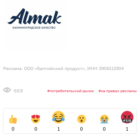
Реклама. ООО «Балтийский продукт», ИНН 3906112904
669
потребительский рынок
на правах рекламы
0
0
1
0
0
1