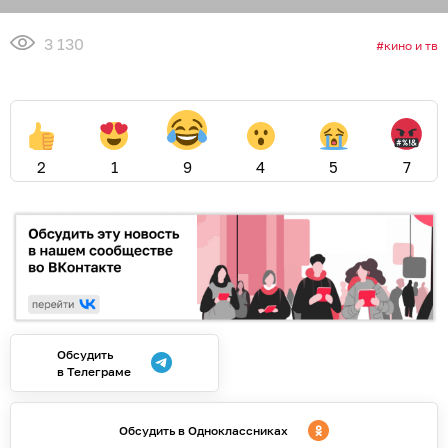
3 130
кино и тв
2
1
9
4
5
7
Обсудить
в Телеграме
Обсудить в Одноклассниках