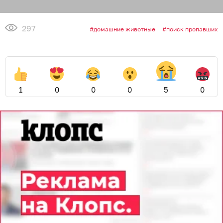
297
домашние животные
поиск пропавших
1
0
0
0
5
0