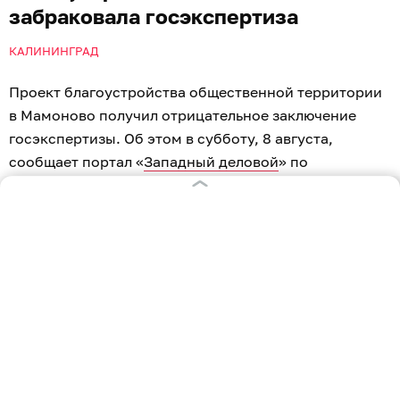
забраковала госэкспертиза
КАЛИНИНГРАД
Проект благоустройства общественной территории
в Мамоново получил отрицательное заключение
госэкспертизы. Об этом в субботу, 8 августа,
сообщает портал «
Западный деловой
» по
материалам ГИС «Единый государственный реестр
заключений экспертизы проектной документации
объектов капитального строительства».
Документ внесли в реестр 7 августа. Речь идёт об
участке в границах улиц Железнодорожной, Чехова
и Спортивной. Именно эту территорию планировали
обновить в рамках программы реновации
общественных пространств.