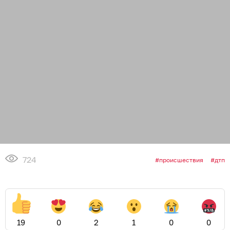
724
происшествия
дтп
19
0
2
1
0
0