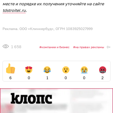
месте и порядке их получения уточняйте на сайте
tdstroitel.ru
.
Реклама. ООО «Клинкербуд», ОГРН 1083925027999
1 658
0+
компании и бизнес
на правах рекламы
6
0
1
0
0
2