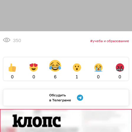
350
учеба и образование
0
0
6
1
0
0
Обсудить
в Телеграме