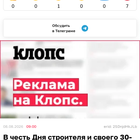
0
0
1
0
0
7
Обсудить
в Телеграме
08.08.2026
09:00
erid: 2SDnjdHkJLb
В честь Дня строителя и своего 30-