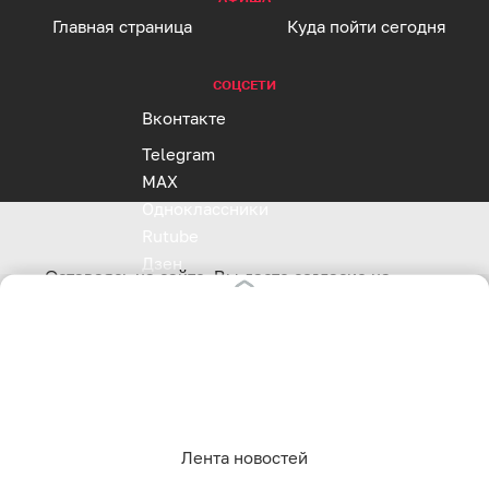
Главная страница
Куда пойти сегодня
СОЦСЕТИ
Вконтакте
Telegram
MAX
Одноклассники
Rutube
Дзен
Оставаясь на сайте, Вы даете согласие на
RSS
использование cookies, которые мы используем
для Вашего удобства пользования сайтом и
повышения качества рекомендаций. Вы можете
отказаться от их использования, настроив
Реклама на клопс
необходимые параметры в своем браузере.
Полная версия
Подробнее.
Сайт входит в медиагруппу «Западная пресса» ОГРН 1063906014743, ИНН 3906148636, КПП
390601001
Лента новостей
Адрес редакции и учредителя: г. Калининград, ул. Рокоссовского, 16/18, пом. I, оф. 2
Сетевое издание "Klops.ru", регистрационный номер и дата принятия решения о регистрации:
ЭЛ № ФС 77 - 78739 от 20 июля 2020 года, зарегистрировано Федеральной службой по надзору в