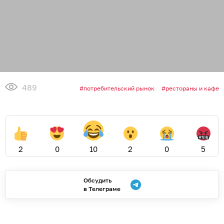
489
потребительский рынок
рестораны и кафе
2
0
10
2
0
5
Обсудить
в Телеграме