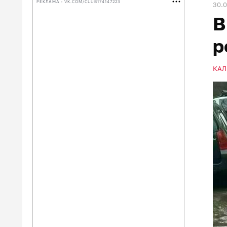
РЕКЛАМА • VK.COM/CLUB174147223
30.0
В
р
КАЛ