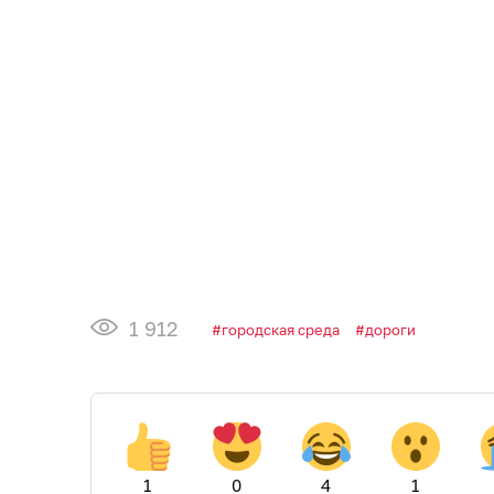
1 912
городская среда
дороги
1
0
4
1