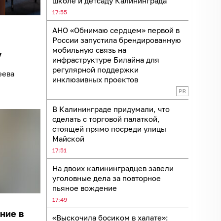
школе и детсаду Калининграда
17:55
АНО «Обнимаю сердцем» первой в
России запустила брендированную
мобильную связь на
у
инфраструктуре Билайна для
регулярной поддержки
еева
инклюзивных проектов
В Калининграде придумали, что
сделать с торговой палаткой,
стоящей прямо посреди улицы
Майской
17:51
На двоих калининградцев завели
уголовные дела за повторное
пьяное вождение
17:49
ние в
«Выскочила босиком в халате»: