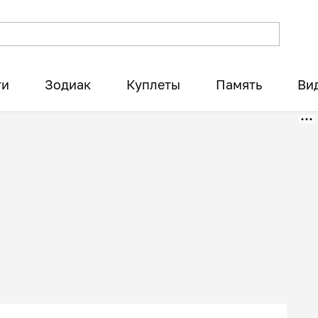
ти
Зодиак
Куплеты
Память
Ви