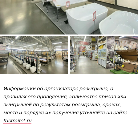
14
1
2
1
2
3
09.08.2026
03:09
Дарья Мошникова
Дети и внуки не могли оторваться и
просили добавку: делимся простым