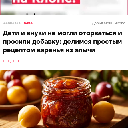
ещё он отлично подходит для приготовления
варенья. Янтарное лакомство привлекает
благородным кисло-сладким вкусом и
потрясающим ароматом. Такое угощение
подходит к вечернему чаю, а также служит
превосходной начинкой для домашней выпечки.
Простым рецептом варенья из алычи с «Клопс»
поделились опытные домохозяйки.
Ингредиенты
алыча — 1 кг;
сахар — 700 г.
Приготовление
Фрукты хорошо промыть и откинуть на дуршлаг. С