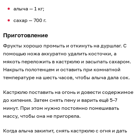
вверх дном, обернуть одеялом и дать остыть при
комнатной температуре.
Варенье можно сделать не только из алычи, но
и из
крыжовника
,
вишни
,
персиков
,
клубники
и
абрикосов
.