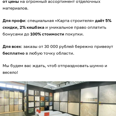
Информации об организаторе розыгрыша, о
правилах его проведения, количестве призов или
выигрышей по результатам розыгрыша, сроках,
месте и порядке их получения уточняйте на сайте
tdstroitel.ru
.
Реклама. ООО «Клинкербуд», ОГРН 1083925027999
3 788
0+
компании и бизнес
на правах рекламы