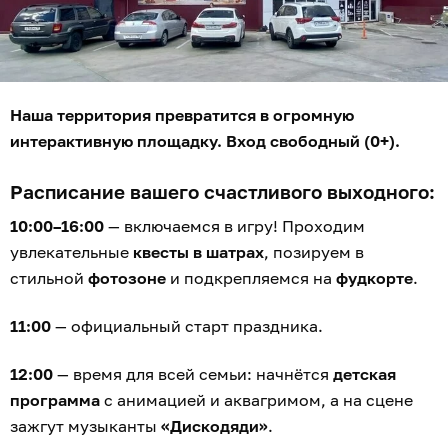
«Паспорта Мастера».
17:00
—
час икс на главной сцене
! Тот самый
грандиозный розыгрыш 300 000 рублей. Сразу после
него — раздача пяти утешительных, но очень
приятных сертификатов по 10 000 рублей.
18:00
— финал праздника.