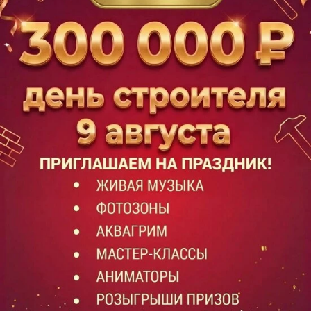
занятие, доступное каждому.
Будучи партнёром ведущих застройщиков региона и
надёжным гидом в мире ремонта для тысяч семей,
компания вывела свою формулу абсолютной
выгоды:
Для каждого
: копите кешбэк
4% баллами
с каждой
покупки по накопительной карте и оплачивайте ими
до 30% будущих товаров и услуг.
Для новосёлов
: карта «НовосЁл» срезает сразу
7%
от цены
на огромный ассортимент отделочных
материалов.
Для профи
: специальная «Карта строителя»
даёт 5%
скидки, 2% кешбэка
и уникальное право оплатить
бонусами до
100% стоимости
покупки.