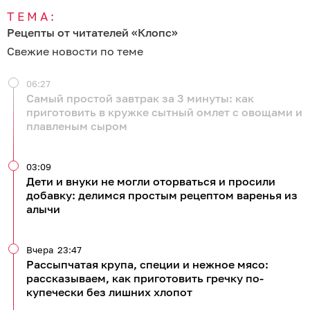
Вчера
00:53
Летнее средиземноморское трио: готовим салат
из свежих помидоров, нежной брынзы и терпких
маслин
Все новости по теме
875
кулинария
рецепты
0
0
1
0
0
0