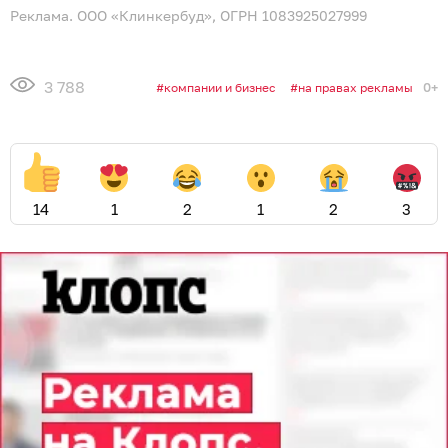
рецептом варенья из алычи
РЕЦЕПТЫ
Иллюстрация: Ксения Александрова / «Клопс»
В конце лета земля покрывается опавшей с веток
алычой. Этот фрукт можно есть и просто так, но