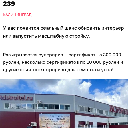
Расписание вашего счастливого выходного:
10:00–16:00
— включаемся в игру! Проходим
увлекательные
квесты в шатрах
, позируем в
стильной
фотозоне
и подкрепляемся на
фудкорте
.
11:00
— официальный старт праздника.
12:00
— время для всей семьи: начнётся
детская
программа
с анимацией и аквагримом, а на сцене
зажгут музыканты
«Дискодяди»
.
14:00
— профессиональное состязание
в Конкурсе
Мастеров
.
15:00
— музыкальный драйв от группы «КТБ».
16:30
— последний шанс сдать заполненные