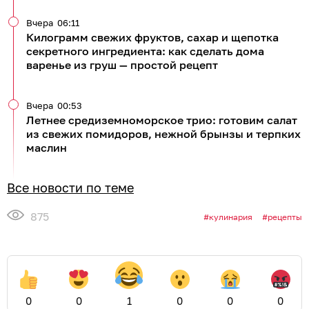
08.08.2026
09:00
erid: 2SDnjdHkJLb
В честь Дня строителя и своего 30-
летия Торговый дом «Строитель»
устраивает семейный фестиваль
«Город Мастеров» на ул. Гагарина,
239
КАЛИНИНГРАД
У вас появится реальный шанс обновить интерьер
или запустить масштабную стройку.