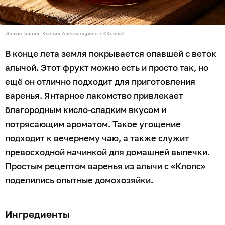
помощью ножа аккуратно удалить косточки, а
мякоть переложить в кастрюлю и засыпать сахаром.
Накрыть полотенцем и оставить при комнатной
температуре на шесть часов, чтобы алыча дала сок.
Кастрюлю поставить на огонь и довести содержимое
до кипения. Затем снять пену и варить ещё 5–7
минут. При этом нужно постоянно помешивать
массу, чтобы она не пригорела.
Когда алыча закипит, снять кастрюлю с огня и дать
полностью остыть. На это может потребоваться от
четырёх до шести часов. Процедуру нужно
повторить ещё два раза.
Горячее варенье разлить по стерилизованным
банкам и закатать крышками. Перевернуть тару