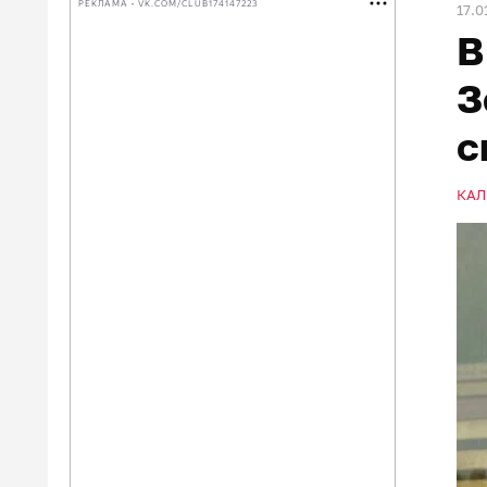
РЕКЛАМА • VK.COM/CLUB174147223
17.0
В
З
с
КАЛ