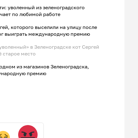
ти: уволенный из зеленоградского
учает по любимой работе
гей, которого выселили на улицу после
ог выиграть международную премию
«уволенный» в Зеленоградске кот Сергей
ё старое место
 одном из магазинов Зеленоградска,
ународную премию