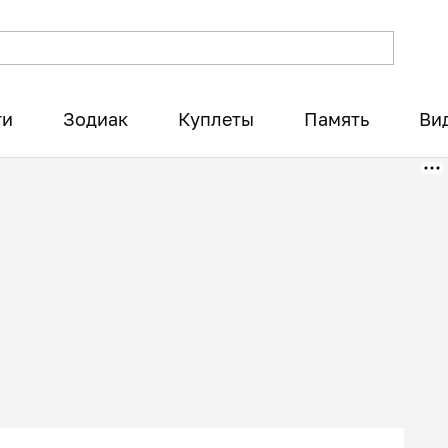
ти
Зодиак
Куплеты
Память
Ви