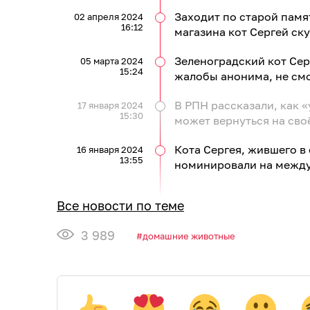
Заходит по старой памя
02 апреля 2024
16:12
магазина кот Сергей ск
Зеленоградский кот Сер
05 марта 2024
15:24
жалобы анонима, не см
В РПН рассказали, как 
17 января 2024
15:30
может вернуться на сво
Кота Сергея, жившего в
16 января 2024
13:55
номинировали на межд
Все новости по теме
3 989
домашние животные