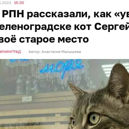
1.2024
15:30
 РПН рассказали, как «у
еленоградске кот Серге
воё старое место
ИНИНГРАД
Автор:
Анастасия Малышева