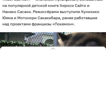
на популярной детской книге Хироси Сайто и
Нанако Сасаки. Режиссёрами выступили Кунихико
Юяма и Мотонори Сакакибара, ранее работавшие
над проектами франшизы «Покемон».
Кадр из фильма «Жил-был кот»