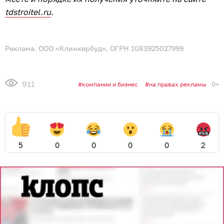
tdstroitel.ru
.
Реклама. ООО «Клинкербуд», ОГРН 1083925027999
911
0+
компании и бизнес
на правах рекламы
5
0
0
0
0
2