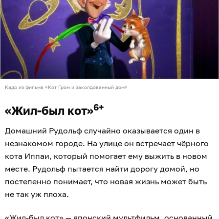
Кадр из фильма «Кот Гром и заколдованный дом»
6+
«Жил-был кот»
Домашний Рудольф случайно оказывается один в
незнакомом городе. На улице он встречает чёрного
кота Иппаи, который помогает ему выжить в новом
месте. Рудольф пытается найти дорогу домой, но
постепенно понимает, что новая жизнь может быть
не так уж плоха.
«Жил-был кот» — японский мультфильм, основанный