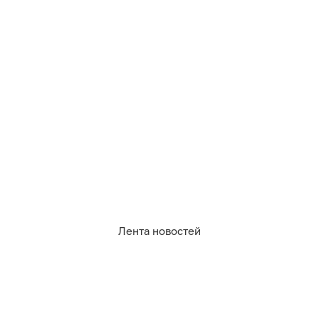
«Клопс» рассказывал про
шесть красивых
фильмов о животных
— диких и домашних.
Лента новостей