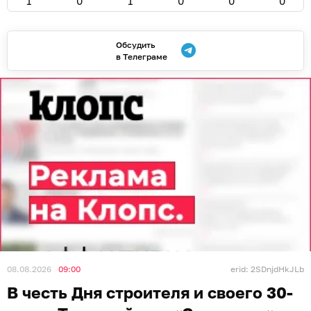
1
0
1
0
0
0
Обсудить
в Телеграме
08.08.2026
09:00
erid: 2SDnjdHkJLb
В честь Дня строителя и своего 30-