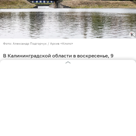
Фото: Александр Подгорчук / Архив «Клопс»
В Калининградской области в воскресенье, 9
августа, ожидается переменная облачность. Без
осадков. Об этом сообщает
ГУ МЧС по
Калининградской области
.
Ветер южный, юго-западный 3-6 м/с. Температура
воздуха ночью +10…+15 °C, днём +19…+24 °C.
Видимость 4-7 км.