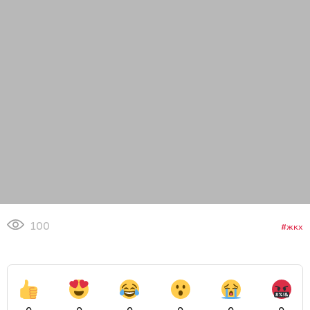
100
жкх