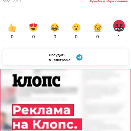
369
учеба и образование
0
0
0
0
0
1
Обсудить
в Телеграме