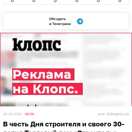
0
0
0
0
0
0
Обсудить
в Телеграме
08.08.2026
09:00
erid: 2SDnjdHkJLb
В честь Дня строителя и своего 30-