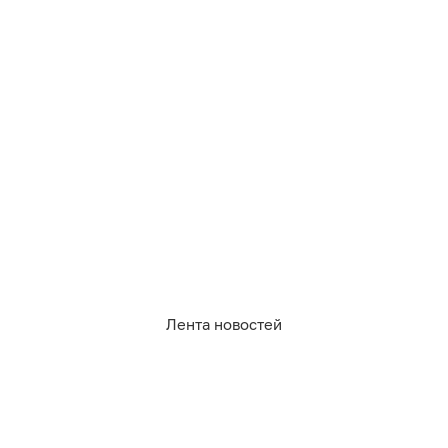
1 292
погода
Лента новостей
8
1
0
0
0
0
Обсудить