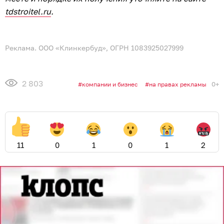
tdstroitel.ru
.
Реклама. ООО «Клинкербуд», ОГРН 1083925027999
2 803
0+
компании и бизнес
на правах рекламы
11
0
1
0
1
2