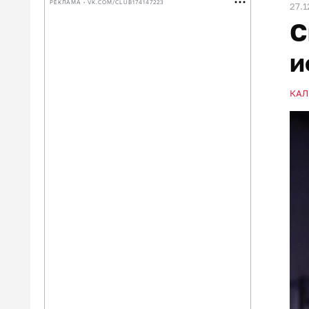
РЕКЛАМА • VK.COM/CLUB174147223
27.1
С
и
КАЛ