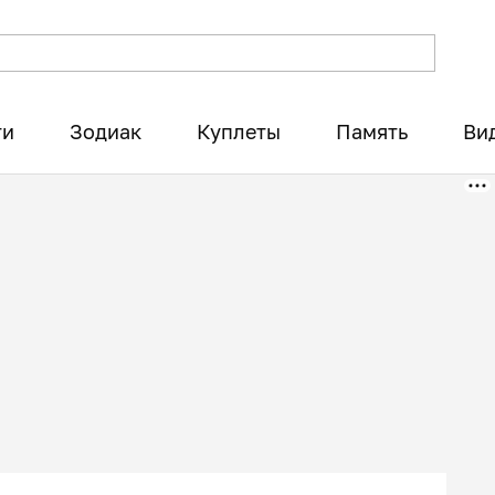
ти
Зодиак
Куплеты
Память
Ви