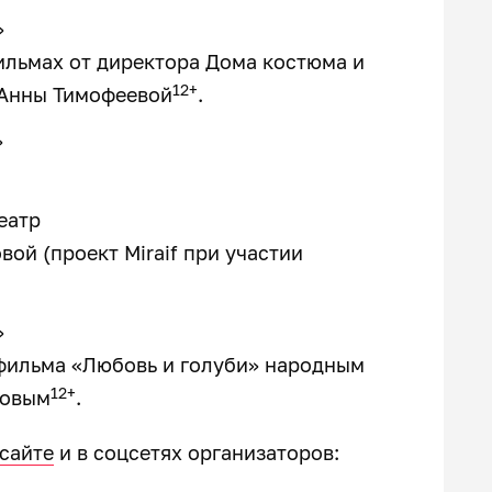
»
ильмах от директора Дома костюма и
12+
 Анны Тимофеевой
.
»
театр
ой (проект Miraif при участии
»
 фильма «Любовь и голуби» народным
12+
ловым
.
 сайте
и в соцсетях организаторов: