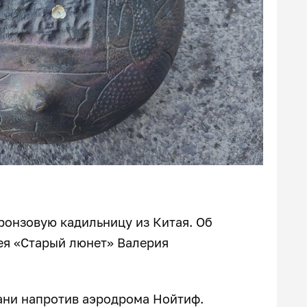
ронзовую кадильницу из Китая. Об
ея «Старый люнет» Валерия
ани напротив аэродрома Нойтиф.