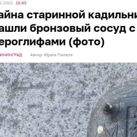
2.2023
13:43
айна старинной кадильн
ашли бронзовый сосуд с
ероглифами (фото)
ИНИНГРАД
Автор:
Юрате Пилюте