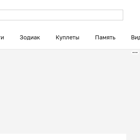
ти
Зодиак
Куплеты
Память
Ви