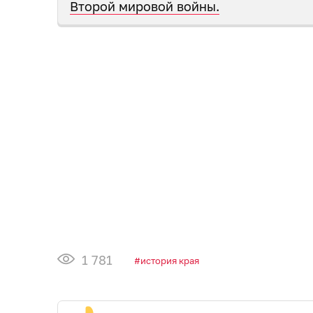
Второй мировой войны.
1 781
история края