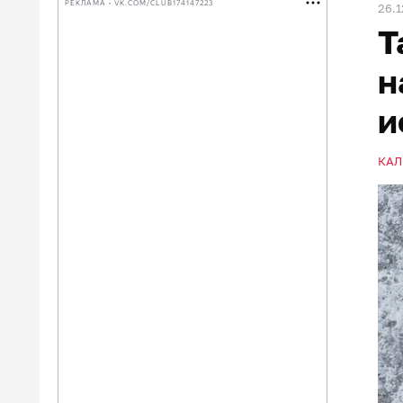
РЕКЛАМА • VK.COM/CLUB174147223
26.1
Т
н
и
КАЛ