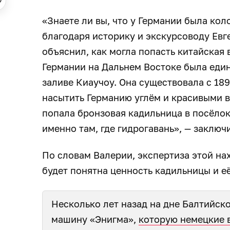
«Знаете ли вы, что у Германии была кол
благодаря историку и экскурсоводу Евг
объяснил, как могла попасть китайская 
Германии на Дальнем Востоке была еди
заливе Киаучоу. Она существовала с 189
насытить Германию углём и красивыми в
попала бронзовая кадильница в посёло
именно там, где гидрогавань», — заклю
По словам Валерии, экспертиза этой нах
будет понятна ценность кадильницы и е
Несколько лет назад на дне Балтийс
машину «Энигма»,
которую немецкие 