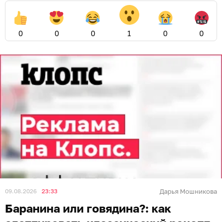
0
0
0
1
0
0
09.08.2026
23:33
Дарья Мошникова
Баранина или говядина?: как