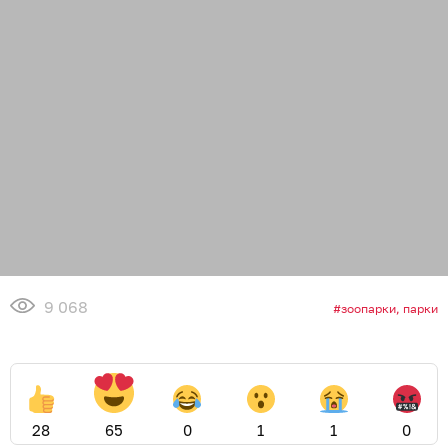
9 068
зоопарки, парки
28
65
0
1
1
0