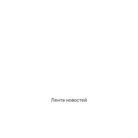
4 321
огород
рецепты
сад
5
0
2
0
0
3
Лента новостей