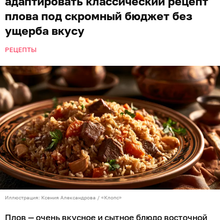
адаптировать классический рецепт
плова под скромный бюджет без
ущерба вкусу
РЕЦЕПТЫ
Иллюстрация: Ксения Александрова / «Клопс»
Плов — очень вкусное и сытное блюдо восточной