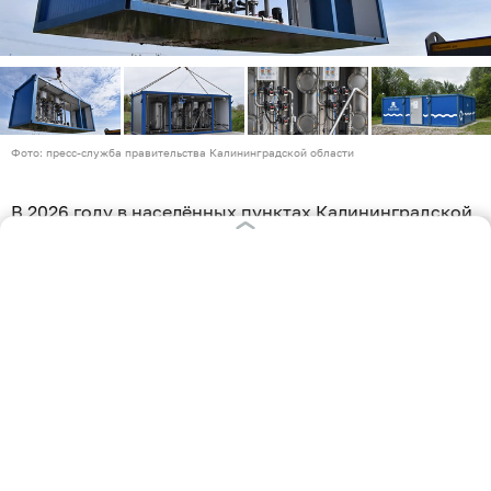
Фото: пресс-служба правительства Калининградской области
В 2026 году в населённых пунктах Калининградской
области появятся 16 станций водоподготовки. Об
этом пишет пресс-служба регионального
правительства.
Первые три станции уже ввели в эксплуатацию: две
— в Коврово и Холмах Зеленоградского округа, ещё
одну — в Низовье Гурьевского. Внутри модульных
блоков установили оборудование, которое очищает
воду из скважин от железа и взвесей, а затем