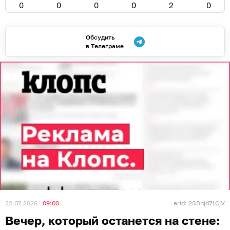
0
0
0
0
2
0
Обсудить
в Телеграме
22.07.2026
09:00
erid: 2SDnjd71CjV
Вечер, который останется на стене: