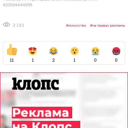
420534444895
3 143
искусство
на правах рекламы
11
1
2
1
0
0