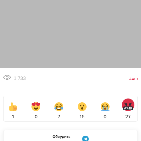
1 733
дтп
1
0
7
15
0
27
Обсудить