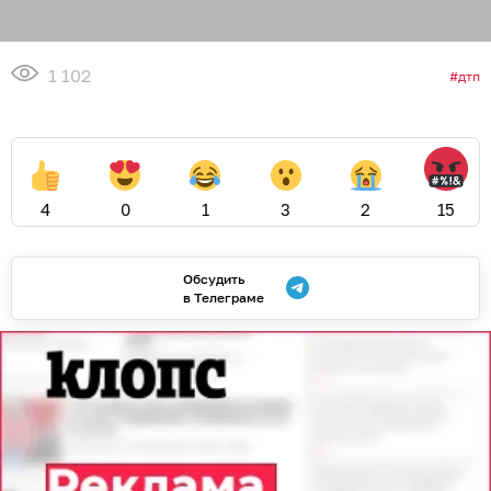
1 102
дтп
4
0
1
3
2
15
Обсудить
в Телеграме