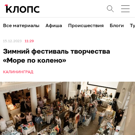
Все материалы
Афиша
Происшествия
Блоги
Т
15.12.2023
11:29
Зимний фестиваль творчества
«Море по колено»
КАЛИНИНГРАД