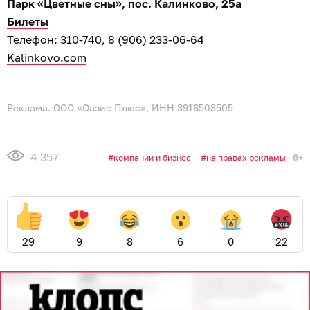
Парк «Цветные сны», пос. Калинково, 25а
Билеты
Телефон: 310-740, 8 (906) 233-06-64
Kalinkovo.com
Реклама. ООО «Оазис Плюс», ИНН 3916503505
4 357
6+
компании и бизнес
на правах рекламы
29
9
8
6
0
22