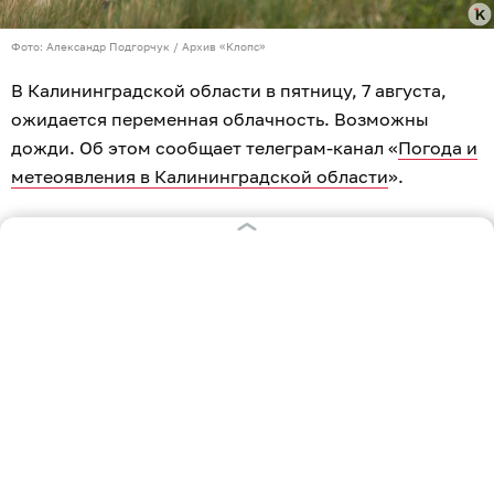
Фото: Александр Подгорчук / Архив «Клопс»
В Калининградской области в пятницу, 7 августа,
ожидается переменная облачность. Возможны
дожди. Об этом сообщает телеграм-канал «
Погода и
метеоявления в Калининградской области
».
Ночью температура воздуха составит +15...+18 °C.
Утром потеплеет до +19...+21 °C к полудню, у
побережья до +18...+20°C. Облачно с прояснениями,
местами возможны небольшие кратковременные
дожди, особенно ближе к полудню.
Днём до +19...+21 °C, у побережья до +18...+20 °C.
Переменная облачность. Местами возможны
небольшие кратковременные дожди, особенно в
континентальной части региона.