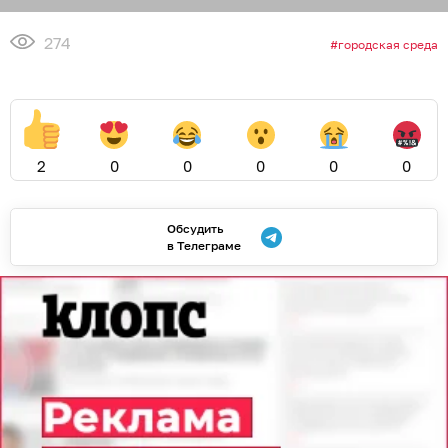
274
городская среда
2
0
0
0
0
0
Обсудить
в Телеграме