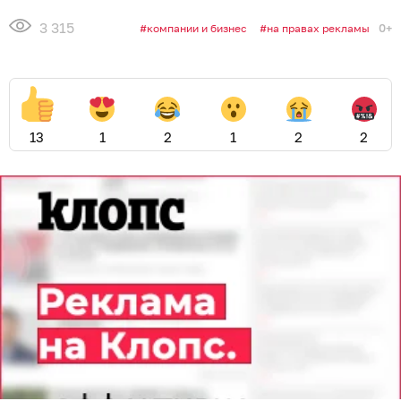
3 315
0+
компании и бизнес
на правах рекламы
13
1
2
1
2
2