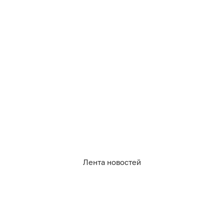
0
0
4
1
0
0
Обсудить
в Телеграме
Лента новостей
08.08.2026
21:19
Дамир Батыршин