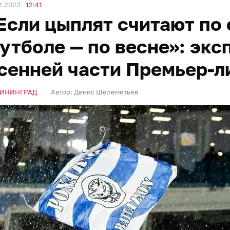
2.2023
12:41
Если цыплят считают по 
утболе — по весне»: экс
сенней части Премьер-л
ИНИНГРАД
Автор:
Денис Шелеметьев