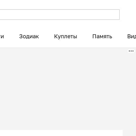
ти
Зодиак
Куплеты
Память
Ви