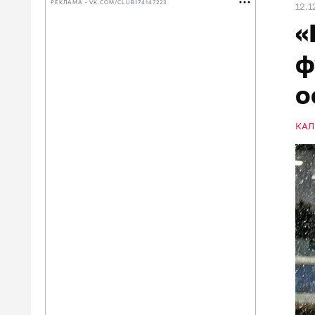
РЕКЛАМА • VK.COM/CLUB174147223
12.1
«
ф
о
КАЛ