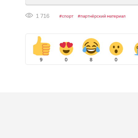
1 716
спорт
партнёрский материал
9
0
8
0