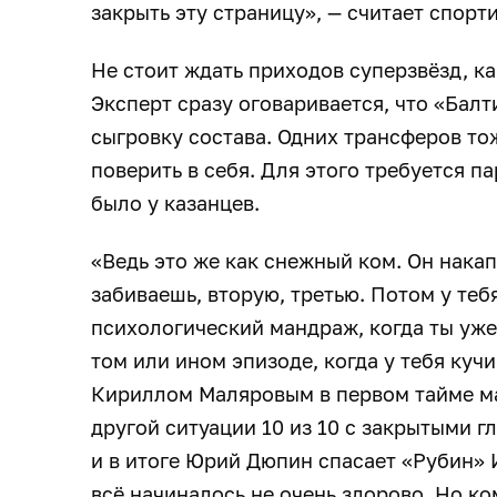
закрыть эту страницу», — считает спорт
Не стоит ждать приходов суперзвёзд, к
Эксперт сразу оговаривается, что «Балт
сыгровку состава. Одних трансферов то
поверить в себя. Для этого требуется п
было у казанцев.
«Ведь это же как снежный ком. Он накап
забиваешь, вторую, третью. Потом у теб
психологический мандраж, когда ты уже
том или ином эпизоде, когда у тебя кучи
Кириллом Маляровым в первом тайме ма
другой ситуации 10 из 10 с закрытыми гл
и в итоге Юрий Дюпин спасает «Рубин» И
всё начиналось не очень здорово. Но ко