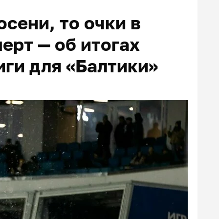
осени, то очки в
перт — об итогах
иги для «Балтики»