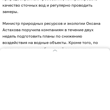
качество сточных вод и регулярно проводить
замеры.
Министр природных ресурсов и экологии Оксана
Астахова поручила компаниям в течение двух
недель подготовить планы по снижению
воздействия на водные объекты. Кроме того, по
итогам анализа жалоб жителей предприятиям
направят официальные предостережения с
требованием устранить возможные нарушения.
Росприроднадзор через суд взыскал с
«Балтптицепрома» более 250 млн рублей
за
вред реке Граевке
под Калининградом.