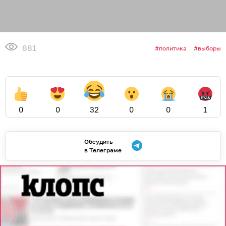
881
политика
выборы
0
0
32
0
0
1
Обсудить
в Телеграме