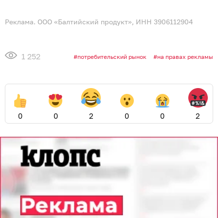
Реклама. ООО «Балтийский продукт», ИНН 3906112904
1 252
потребительский рынок
на правах рекламы
0
0
2
0
0
2