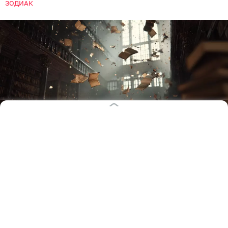
ЗОДИАК
Иллюстрация: архив «Клопс»
В начале августа Овнам придётся заняться
детьми, семейными делами и работой, но эти
хлопоты откроют перед ними новые перспективы.
Такой прогноз астролог Тамара Глоба дала на