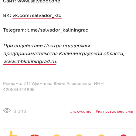
Сайт:
www.salvador.one
ВК:
vk.com/salvador_kld
Telegram:
t.me/salvador_kaliningrad
При содействии Центра поддержки
предпринимательства Калининградской области,
www.mbkaliningrad.ru
.
Реклама. ИП Уфимцева Юлия Алексеевна, ИНН
420534444895
3 043
искусство
на правах рекламы