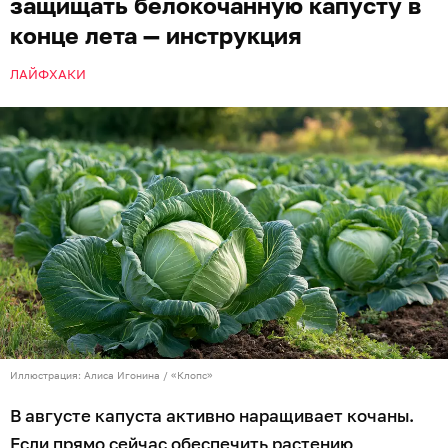
защищать белокочанную капусту в
конце лета — инструкция
ЛАЙФХАКИ
Иллюстрация: Алиса Игонина / «Клопс»
В августе капуста активно наращивает кочаны.
Если прямо сейчас обеспечить растению