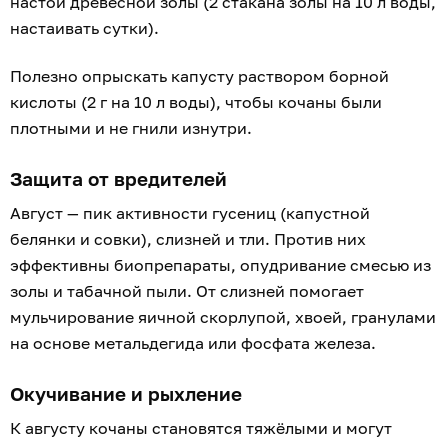
настой древесной золы (2 стакана золы на 10 л воды,
настаивать сутки).
Полезно опрыскать капусту раствором борной
кислоты (2 г на 10 л воды), чтобы кочаны были
плотными и не гнили изнутри.
Защита от вредителей
Август — пик активности гусениц (капустной
белянки и совки), слизней и тли. Против них
эффективны биопрепараты, опудривание смесью из
золы и табачной пыли. От слизней помогает
мульчирование яичной скорлупой, хвоей, гранулами
на основе метальдегида или фосфата железа.
Окучивание и рыхление
К августу кочаны становятся тяжёлыми и могут