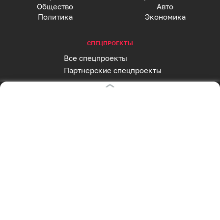
Общество
Авто
Политика
Экономика
СПЕЦПРОЕКТЫ
Все спецпроекты
Партнерские спецпроекты
АФИША
Главная страница
Куда пойти сегодня
СОЦСЕТИ
Вконтакте
Telegram
MAX
Одноклассники
Rutube
Дзен
Оставаясь на сайте, Вы даете согласие на
RSS