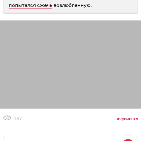
попытался сжечь
возлюбленную.
137
криминал