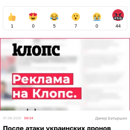
1
0
5
7
0
44
07.08.2026
09:14
Дамир Батыршин
После атаки украинских дронов