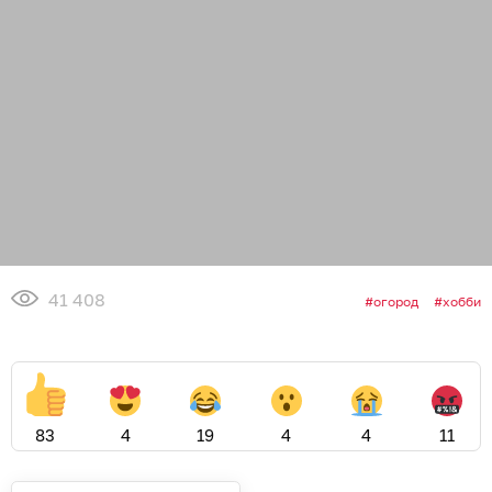
41 408
огород
хобби
83
4
19
4
4
11