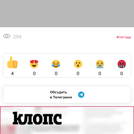
286
погода
4
0
0
0
0
0
Обсудить
в Телеграме