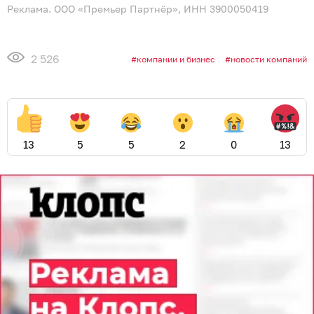
Реклама. ООО «Премьер Партнёр», ИНН 3900050419
2 526
компании и бизнес
новости компаний
13
5
5
2
0
13