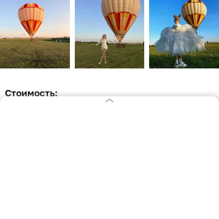
Стоимость:
Привязной подъём на воздушном шаре 7 мин.,
взрослый — 2500 р.
Привязной подъём на воздушном шаре 7 мин.,
детский (до 14 лет / 40 кг) — 2000 р.
Свободный полёт (для компании до 4 человек),
полноценное воздушное путешествие и полная
свобода перемещения в небе — 60 000 р. (за всю
корзину).