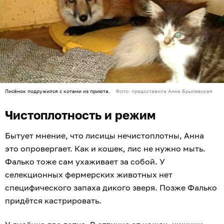
Лисёнок подружился с котами из приюта.
Фото: предоставила Анна Брылевская
Чистоплотность и режим
Бытует мнение, что лисицы нечистоплотны, Анна
это опровергает. Как и кошек, лис не нужно мыть.
Фалько тоже сам ухаживает за собой. У
селекционных фермерских животных нет
специфического запаха дикого зверя. Позже Фалько
придётся кастрировать.