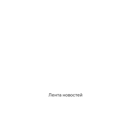
Расписание:
Полёты проходят в самое живописное время — на
рассвете и закате.
6:30–9:00 (на рассвете).
17:30–21:30 (на закате).
Лента новостей