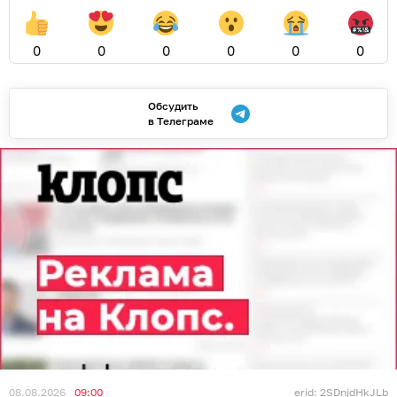
0
0
0
0
0
0
Обсудить
в Телеграме
08.08.2026
09:00
erid: 2SDnjdHkJLb