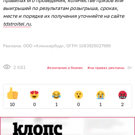
правилах его проведения, количестве призов или
выигрышей по результатам розыгрыша, сроках,
месте и порядке их получения уточняйте на сайте
tdstroitel.ru
.
Реклама. ООО «Клинкербуд», ОГРН 1083925027999
2 681
0+
компании и бизнес
на правах рекламы
10
0
1
0
1
2