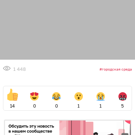
1 448
городская среда
14
0
0
1
1
5