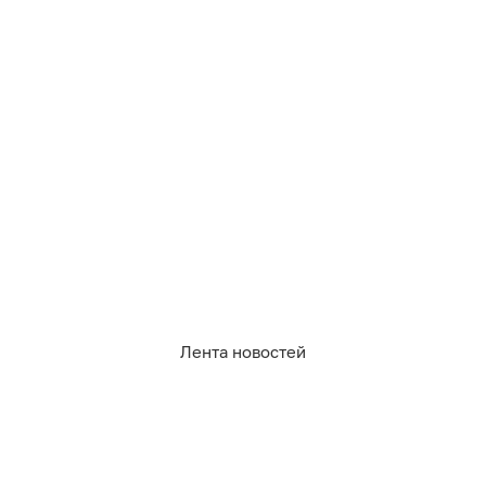
454
личные финансы
2
0
5
1
1
0
Обсудить
в Телеграме
Лента новостей