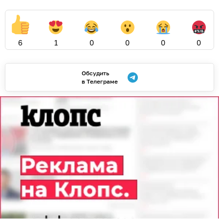
6
1
0
0
0
0
Обсудить
в Телеграме