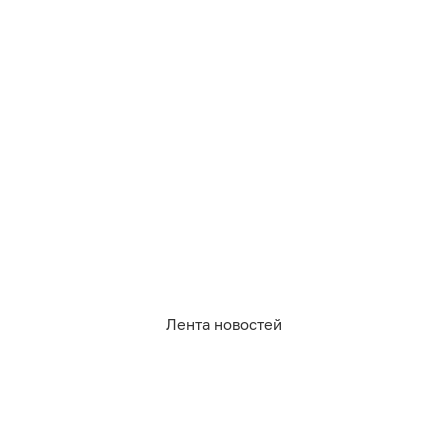
3
0
2
0
0
2
Лента новостей
09.08.2026
21:39
Михаил Баранов