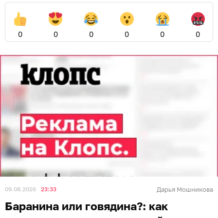
0
0
0
0
0
0
09.08.2026
23:33
Дарья Мошникова
Баранина или говядина?: как