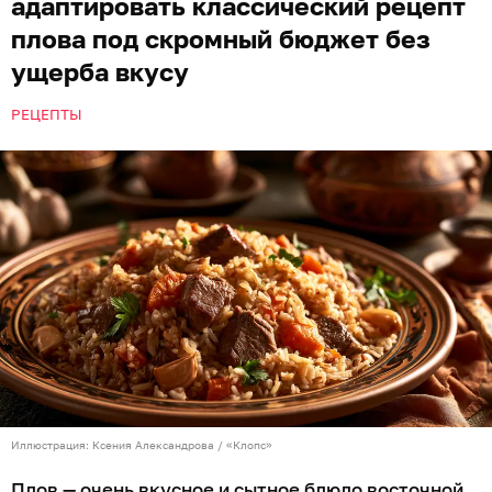
адаптировать классический рецепт
плова под скромный бюджет без
ущерба вкусу
РЕЦЕПТЫ
Иллюстрация: Ксения Александрова / «Клопс»
Плов — очень вкусное и сытное блюдо восточной