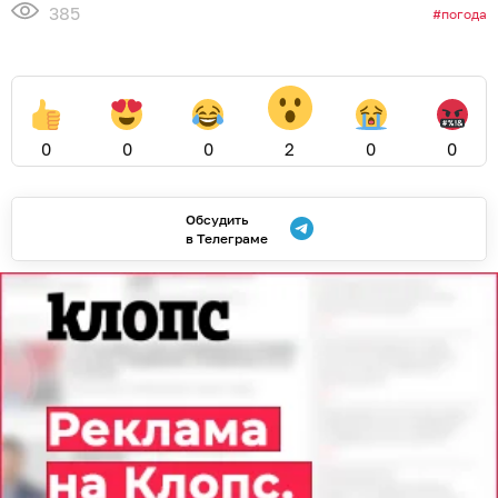
385
погода
0
0
0
2
0
0
Обсудить
в Телеграме