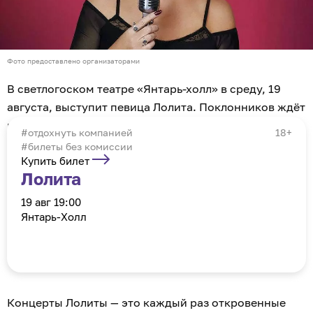
Фото предоставлено организаторами
В светлогоском театре «Янтарь-холл» в среду, 19
августа, выступит певица Лолита. Поклонников ждёт
почти двухчасовое шоу с лучшими её хитами. Об
отдохнуть компанией
18+
этом «Клопс Афише» сообщили организаторы.
#билеты без комиссии
Купить билет
Лолита
19 авг 19:00
Янтарь-Холл
Концерты Лолиты — это каждый раз откровенные