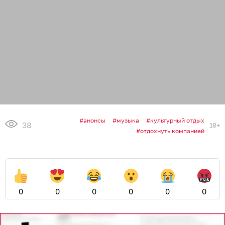
анонсы
музыка
культурный отдых
38
18+
отдохнуть компанией
0
0
0
0
0
0