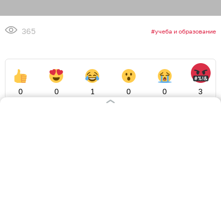
365
учеба и образование
0
0
1
0
0
3