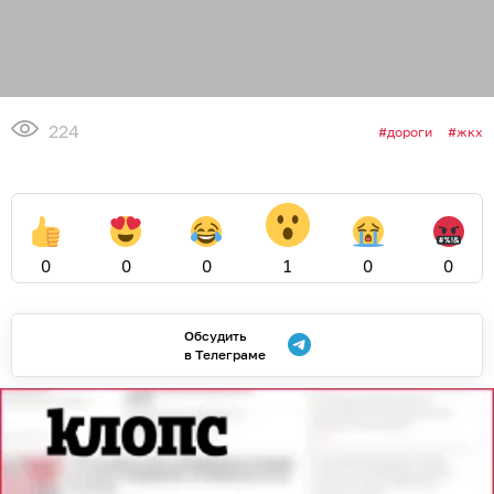
224
дороги
жкх
0
0
0
1
0
0
Обсудить
в Телеграме