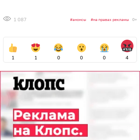
1 087
0+
анонсы
на правах рекламы
1
1
0
0
0
4