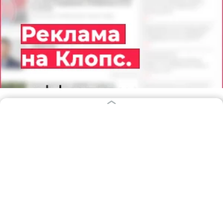
07.08.2026
22:48
Павел Будников
На Куршской косе литовец
протаранил шлагбаум, объехал
«зубы дракона» и пытался попасть в
Россию
КАЛИНИНГРАД
На погранпереходе на Куршской косе 40-летний
литовец протаранил шлагбаум и пытался попасть в