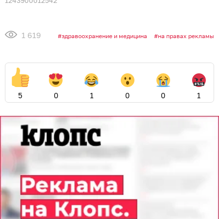
1243900012542
1 619
здравоохранение и медицина
на правах рекламы
5
0
1
0
0
1