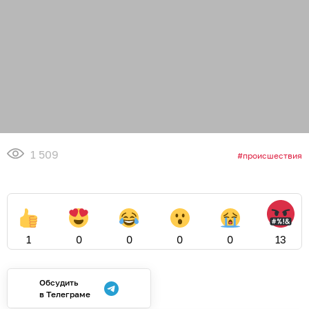
1 509
происшествия
1
0
0
0
0
13
Обсудить
в Телеграме