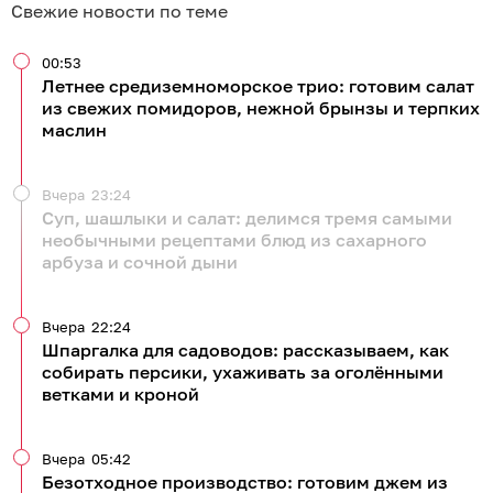
Свежие новости по теме
00:53
Летнее средиземноморское трио: готовим салат
из свежих помидоров, нежной брынзы и терпких
маслин
Вчера
23:24
Суп, шашлыки и салат: делимся тремя самыми
необычными рецептами блюд из сахарного
арбуза и сочной дыни
Вчера
22:24
Шпаргалка для садоводов: рассказываем, как
собирать персики, ухаживать за оголёнными
ветками и кроной
Вчера
05:42
Безотходное производство: готовим джем из