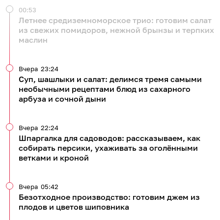
00:53
Летнее средиземноморское трио: готовим салат
из свежих помидоров, нежной брынзы и терпких
маслин
Вчера
23:24
Суп, шашлыки и салат: делимся тремя самыми
необычными рецептами блюд из сахарного
арбуза и сочной дыни
Вчера
22:24
Шпаргалка для садоводов: рассказываем, как
собирать персики, ухаживать за оголёнными
ветками и кроной
Вчера
05:42
Безотходное производство: готовим джем из
плодов и цветов шиповника