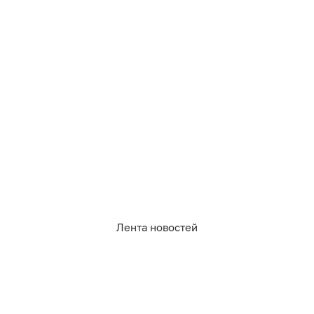
на Светлогорск через Пионерский, сообщили в
мининфраструктуры.
Жители Пионерского
пожаловались на
вечерние сложности
с автобусом 118А.
Лента новостей