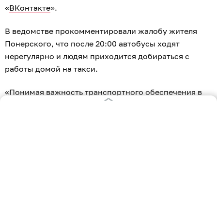
«
ВКонтакте
».
В ведомстве прокомментировали жалобу жителя
Понерского, что после 20:00 автобусы ходят
нерегулярно и людям приходится добираться с
работы домой на такси.
«Понимая важность транспортного обеспечения в
вечернее время, договорились с перевозчиком по
маршруту № 118А, что с сегодняшнего дня (7 августа
— прим.) будет выполнятся рейс в 22:00 из
Калининграда через Пионерский. Это мера
временная, и при улучшении ситуации с
водительским составом рейс и на 21:30 будет
выполняться», — отметили в ведомстве.
Также при формировании бюджета на 2027 год
возможно назначение дополнительных электричек