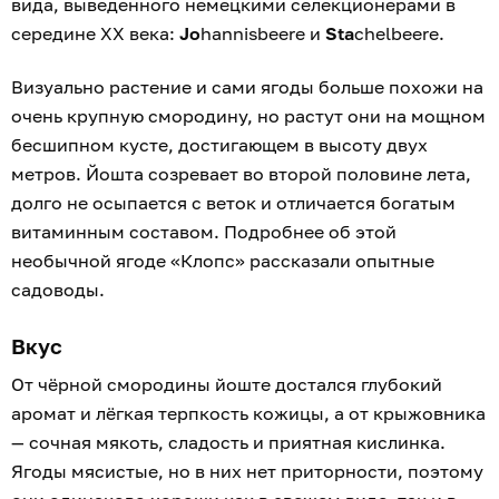
вида, выведенного немецкими селекционерами в
середине XX века:
Jo
hannisbeere и
Sta
chelbeere.
Визуально растение и сами ягоды больше похожи на
очень крупную смородину, но растут они на мощном
бесшипном кусте, достигающем в высоту двух
метров. Йошта созревает во второй половине лета,
долго не осыпается с веток и отличается богатым
витаминным составом. Подробнее об этой
необычной ягоде «Клопс» рассказали опытные
садоводы.
Вкус
От чёрной смородины йоште достался глубокий
аромат и лёгкая терпкость кожицы, а от крыжовника
— сочная мякоть, сладость и приятная кислинка.
Ягоды мясистые, но в них нет приторности, поэтому