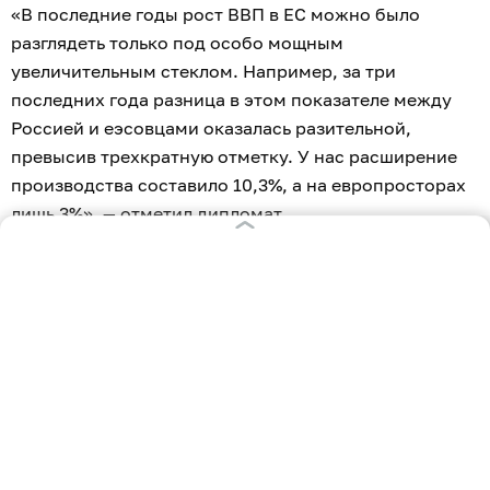
«В последние годы рост ВВП в ЕС можно было
разглядеть только под особо мощным
увеличительным стеклом. Например, за три
последних года разница в этом показателе между
Россией и еэсовцами оказалась разительной,
превысив трехкратную отметку. У нас расширение
производства составило 10,3%, а на европросторах
лишь 3%», — отметил дипломат.
Он также предупредил, что эскалация госдолга и
деиндустриализация «грозят окончательно
перевести ЕС в разряд экономических маргиналов».
ЕС захотел полностью
запретить импорт
российской трески.