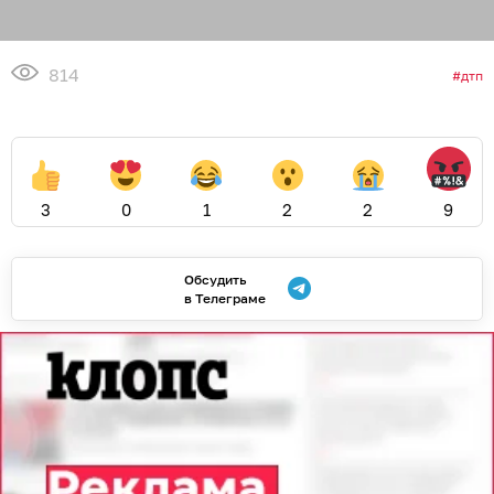
814
дтп
3
0
1
2
2
9
Обсудить
в Телеграме