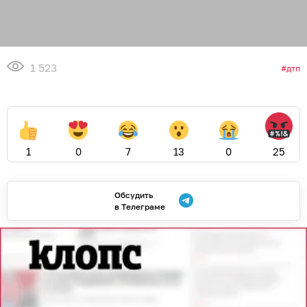
1 523
дтп
1
0
7
13
0
25
Обсудить
в Телеграме