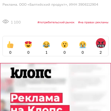
Реклама. ООО «Балтийский продукт», ИНН 3906112904
1 100
потребительский рынок
на правах рекламы
0
0
1
0
0
2