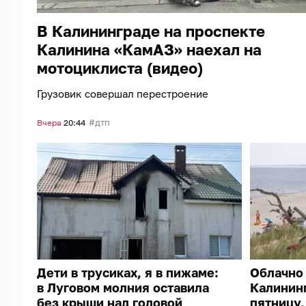
В Калининграде на проспекте
Калинина «КамАЗ» наехал на
мотоциклиста (видео)
Грузовик совершал перестроение
дтп
Вчера
20:44
Дети в трусиках, я в пижаме:
Облачно 
в Луговом молния оставила
Калининг
без крыши над головой
пятницу,