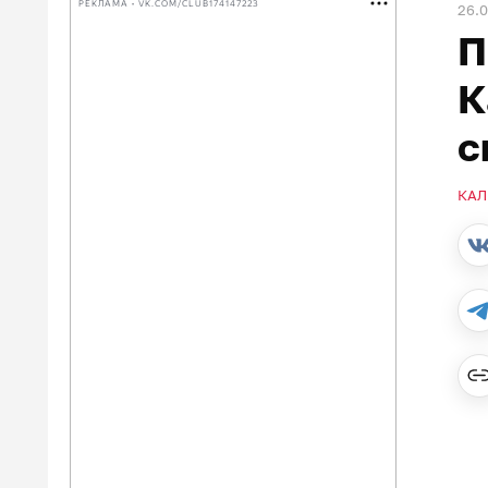
РЕКЛАМА • VK.COM/CLUB174147223
26.
П
К
с
КАЛ