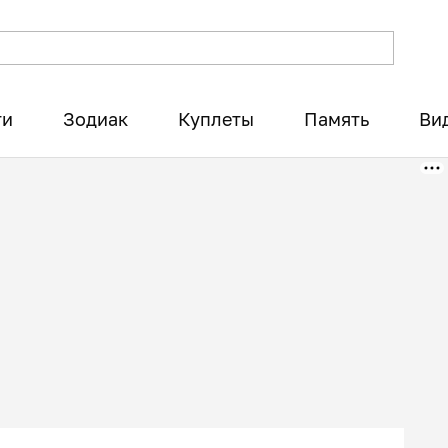
ти
Зодиак
Куплеты
Память
Ви