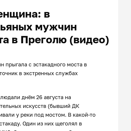
енщина: в
пьяных мужчин
та в Преголю (видео)
н прыгала с эстакадного моста в
точник в экстренных службах
людали днём 26 августа на
ительных искусств (бывший ДК
вали у реки под мостом. В какой-то
стакаду. Один из них щеголял в