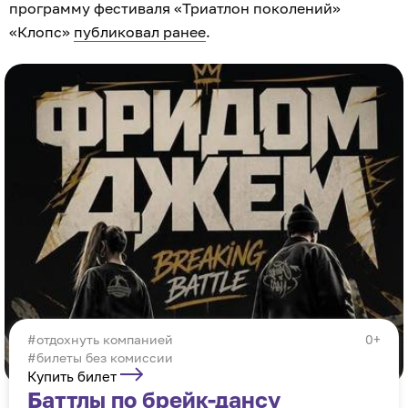
программу фестиваля «Триатлон поколений»
«Клопс»
публиковал ранее
.
отдохнуть компанией
0+
#билеты без комиссии
Купить билет
Баттлы по брейк-дансу