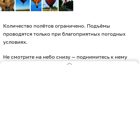
Количество полётов ограничено. Подъёмы
проводятся только при благоприятных погодных
условиях.
Не смотрите на небо снизу — поднимитесь к нему
навстречу!
Каждые выходные августа в «Калинково» — живая
музыка, закаты, тысячи цветов вокруг и сказочные
цветочные инсталляции.
Пусть ваш визит в «Цветные сны» превратится в
красивую летнюю историю.
8 августа — HIT MEN BRASS
. Духовой оркестр,