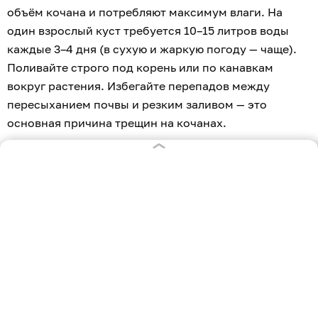
объём кочана и потребляют максимум влаги. На
один взрослый куст требуется 10–15 литров воды
каждые 3–4 дня (в сухую и жаркую погоду — чаще).
Поливайте строго под корень или по канавкам
вокруг растения. Избегайте перепадов между
пересыханием почвы и резким заливом — это
основная причина трещин на кочанах.
Фосфорно-калийная подкормка
Азотные удобрения в августе исключают, иначе
капуста накопит нитраты, а кочаны будут рыхлыми.
Сейчас необходимы калий (для плотности и
сахаристости) и фосфор (для крепкой корневой
системы).
Кроме того, можно использовать монофосфат калия
(10–15 г на 10 л воды) или смесь сульфата калия (20 г)