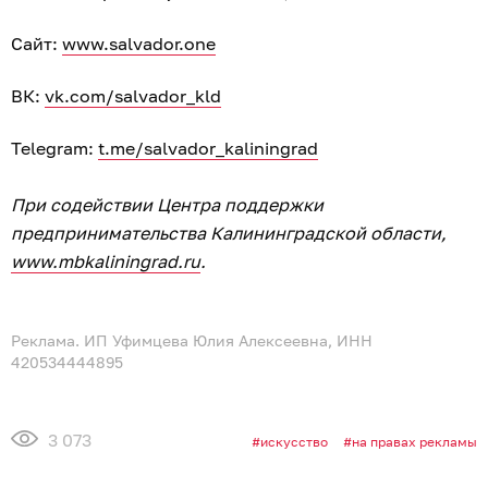
Сайт:
www.salvador.one
ВК:
vk.com/salvador_kld
Telegram:
t.me/salvador_kaliningrad
При содействии Центра поддержки
предпринимательства Калининградской области,
www.mbkaliningrad.ru
.
Реклама. ИП Уфимцева Юлия Алексеевна, ИНН
420534444895
3 073
искусство
на правах рекламы