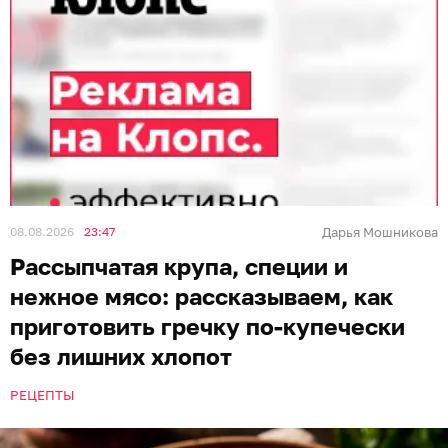
Иллюстрация: Ксения Александрова / «Клопс»
Гречка по-купечески — классическое блюдо
русской кухни. Его название уходит корнями во
времена купеческого сословия. Купцы славились
своей любовью к сытной, богатой и разнообразной
пище — они могли позволить себе щедрые
застолья с мясом и отборными продуктами. В
отличие от бедняцких каш на воде, «купеческий»
вариант щедро сдобрен мясом, обжаренным с
луком и морковью, а иногда и грибами. Крупа в
таком исполнении готовилась не на воде, а
наваристом бульоне, впитывая все соки и жиры.
Отсюда и закрепилось название. Старинным