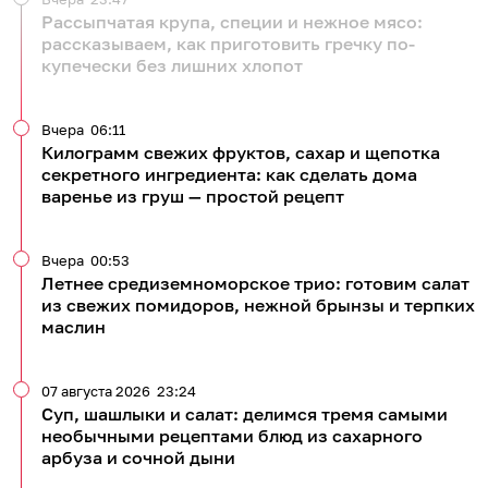
581
кулинария
рецепты
0
0
0
0
0
0