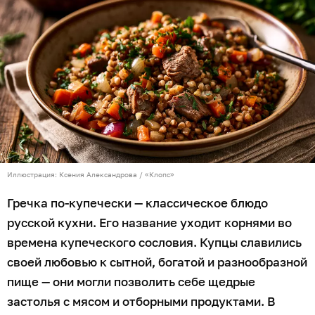
рецептом гречки по-купечески с «Клопс»
поделились находчивые кулинары.
Ингредиенты
гречневая крупа — 250 г;
свинина, говядина или курица — 400 г;
лук — 1 шт;
морковь — 3 шт;
чеснок — 1 зубчик;
томатная паста — 1 ст. л;
лавровый лист — 1 шт;
соль, перец, сушёная паприка — по вкусу.