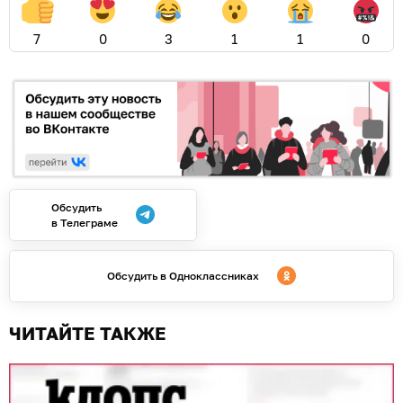
08.08.2026
23:47
Дарья Мошникова
Рассыпчатая крупа, специи и
нежное мясо: рассказываем, как
приготовить гречку по-купечески
без лишних хлопот
РЕЦЕПТЫ