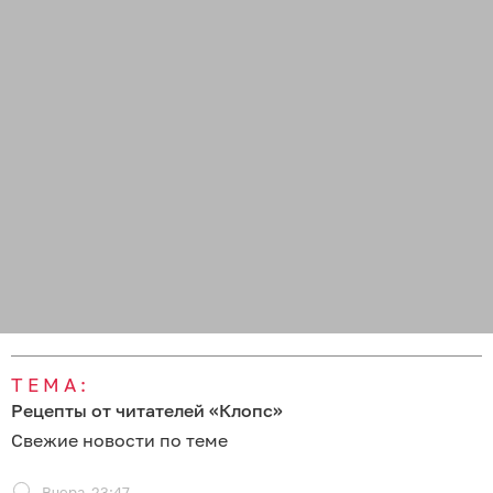
секретного ингредиента: как сделать дома
варенье из груш — простой рецепт
Вчера
00:53
Летнее средиземноморское трио: готовим салат
из свежих помидоров, нежной брынзы и терпких
маслин
07 августа 2026
23:24
Суп, шашлыки и салат: делимся тремя самыми
необычными рецептами блюд из сахарного
арбуза и сочной дыни
07 августа 2026
22:24
Шпаргалка для садоводов: рассказываем, как
собирать персики, ухаживать за оголёнными
ветками и кроной
Все новости по теме