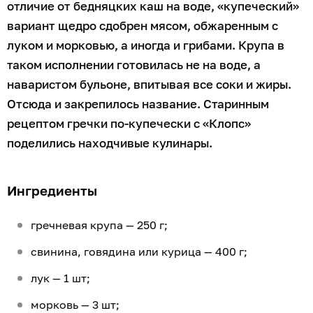
Приготовление
Мясо нарезать на средние кусочки и обжарить до
золотистой корочки по 5–7 минут с двух сторон.
Добавить мелконарезанный лук, натёртую морковь и
продавленный через пресс чеснок. Когда лук станет
мягким, положить томатную пасту и специи.
Крупу промыть и выложить поверх мяса с овощами,
не перемешивая. Залить 500 мл воды или бульона
так, чтобы она покрывала содержимое кастрюли на
1 см. Довести до кипения, затем уменьшить огонь до
минимума и тушить на медленном огне 20–25 минут.
Когда гречка впитает всю жидкость, выключить
огонь, накрыть крышкой и подождать 10–15 минут.
При подаче украсить свежей зеленью.