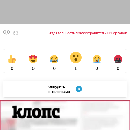
63
деятельность правоохранительных органов
0
0
0
1
0
0
Обсудить
в Телеграме