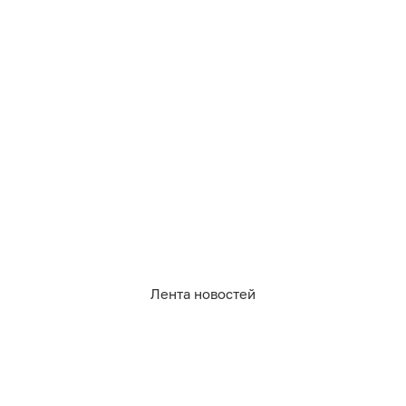
779
экология
2
1
7
0
0
12
Обсудить
в Телеграме
Лента новостей