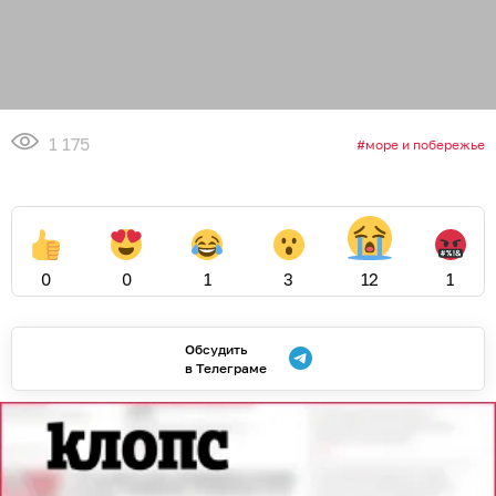
1 175
море и побережье
0
0
1
3
12
1
Обсудить
в Телеграме