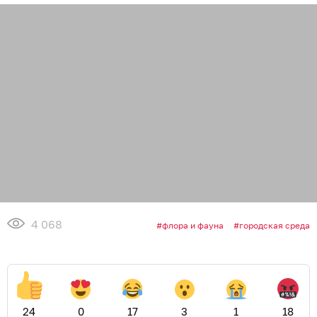
4 068
флора и фауна
городская среда
24
0
17
3
1
18