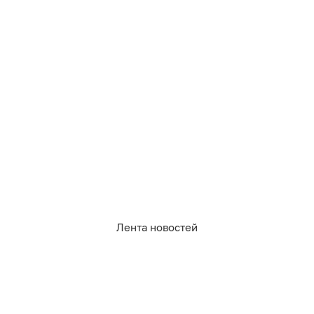
1 419
политика
0
0
16
0
0
8
Обсудить
в Телеграме
Лента новостей