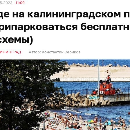
05.2023
11:09
де на калининградском 
рипарковаться бесплатно
схемы)
ИНИНГРАД
Автор:
Константин Сериков