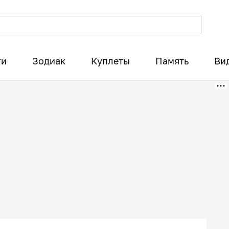
ти
Зодиак
Куплеты
Память
Ви