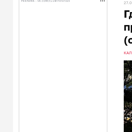
РЕКЛАМА • VK.COM/CLUB174147223
27.
Г
п
(
КАЛ