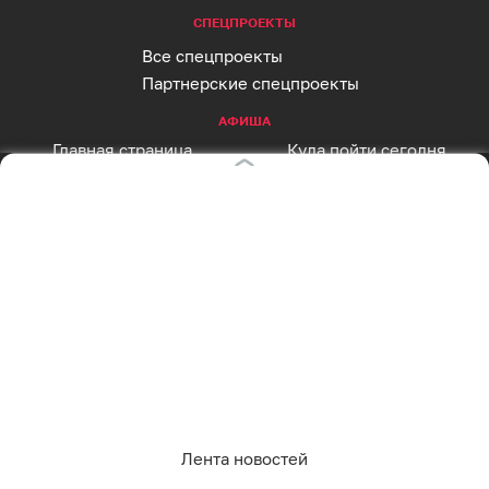
СПЕЦПРОЕКТЫ
Все спецпроекты
Партнерские спецпроекты
АФИША
Главная страница
Куда пойти сегодня
СОЦСЕТИ
Вконтакте
Telegram
MAX
Одноклассники
Rutube
Дзен
Оставаясь на сайте, Вы даете согласие на
RSS
использование cookies, которые мы используем
для Вашего удобства пользования сайтом и
Лента новостей
повышения качества рекомендаций. Вы можете