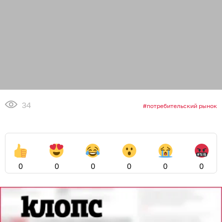
34
потребительский рынок
0
0
0
0
0
0