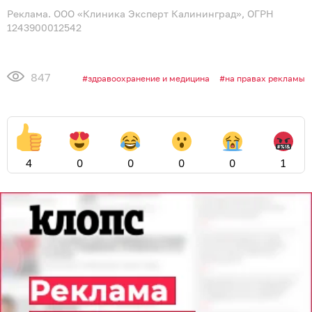
Реклама. ООО «Клиника Эксперт Калининград», ОГРН
1243900012542
847
здравоохранение и медицина
на правах рекламы
4
0
0
0
0
1