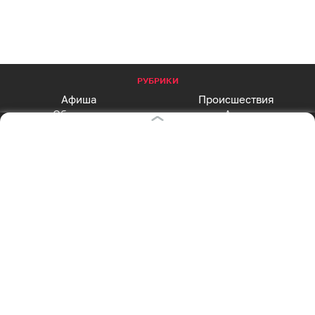
РУБРИКИ
Афиша
Происшествия
Общество
Авто
Политика
Экономика
СПЕЦПРОЕКТЫ
Все спецпроекты
Партнерские спецпроекты
АФИША
Главная страница
Куда пойти сегодня
СОЦСЕТИ
Вконтакте