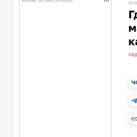
РЕКЛАМА • VK.COM/CLUB174147223
03.0
Г
м
к
ПО