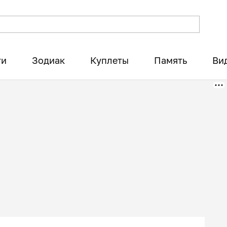
ти
Зодиак
Куплеты
Память
Ви