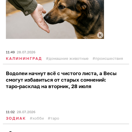
порядок: таро-расклад на среду, 29 июля
09:16
29.07.2026
ЗОДИАК
хобби
таро
В ЕСОО ответили на жалобы на
переполненные мусорные площадки в
Калининграде (фото)