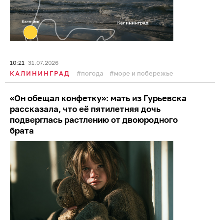
10:54
31.07.2026
ЗОДИАК
хобби
таро
«Пока всё как положено»: погода на
калининградском побережье 31 июля