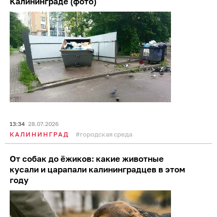
17:37
29.07.2026
КАЛИНИНГРАД
суды
На море наметилось затишье: погода на
побережье 29 июля
10:13
29.07.2026
КАЛИНИНГРАД
погода
море и побережье
Раки найдут выход из запутанной ситуации,
а Козероги решатся нарушить привычный