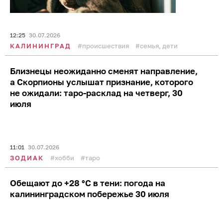
10:21
31.07.2026
КАЛИНИНГРАД
погода
море и побережье
«Он обещал конфетку»: мать из Гурьевска
рассказала, что её пятилетняя дочь
подверглась растлению от двоюродного
брата
12:25
30.07.2026
КАЛИНИНГРАД
происшествия
семья, дети