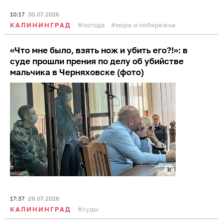
Близнецы неожиданно сменят направление,
а Скорпионы услышат признание, которого
не ожидали: таро-расклад на четверг, 30
июля
11:01
30.07.2026
ЗОДИАК
хобби
таро
Обещают до +28 °C в тени: погода на
калининградском побережье 30 июля