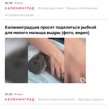
16:38
Вчера
КАЛИНИНГРАД
происшествия
море и побережье
городская среда
...
Калининградцев просят поделиться рыбкой
для милого малыша выдры (фото, видео)
15:20
Вчера
КАЛИНИНГРАД
благотворительность
флора и фауна