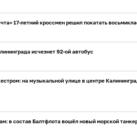
ечта» 17-летний кроссмен решил покатать восьмикла
лининграда исчезнет 92-ой автобус
кестром: на музыкальной улице в центре Калинингр
ам: в состав Балтфлота вошёл новый морской танке