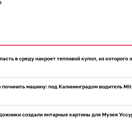
в
й
асть в среду накроет тепловой купол, из которого 
 починить машину: под Калининградом водитель Mits
дожники создали янтарные картины для Музея Уссу