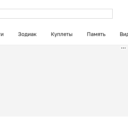
ти
Зодиак
Куплеты
Память
Ви