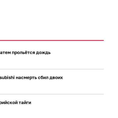
затем прольётся дождь
ubishi насмерть сбил двоих
рийской тайги