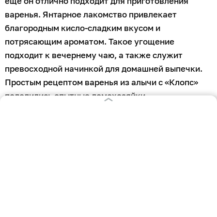
ещё он отлично подходит для приготовления
варенья. Янтарное лакомство привлекает
благородным кисло-сладким вкусом и
потрясающим ароматом. Такое угощение
подходит к вечернему чаю, а также служит
превосходной начинкой для домашней выпечки.
Простым рецептом варенья из алычи с «Клопс»
поделились опытные домохозяйки.
Ингредиенты
алыча — 1 кг;
сахар — 700 г.
Приготовление
Фрукты хорошо промыть и откинуть на дуршлаг. С