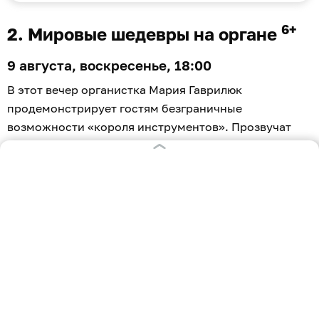
6+
2. Мировые шедевры на органе
9 августа, воскресенье, 18:00
В этот вечер органистка Мария Гаврилюк
продемонстрирует гостям безграничные
возможности «короля инструментов». Прозвучат
переложения популярных сочинений Моцарта,
Генделя, Мендельсона, Грига, Чайковского,
Рахманинова.
«Эта музыка способна погрузить слушателя в иную
реальность, стерев грань между прошлым и
настоящим. А великолепная акустика концертного
зала, расположенного в стенах аутентичной кирхи,
не оставит равнодушными истинных ценителей
качественного звука», — рассказывают устроители.