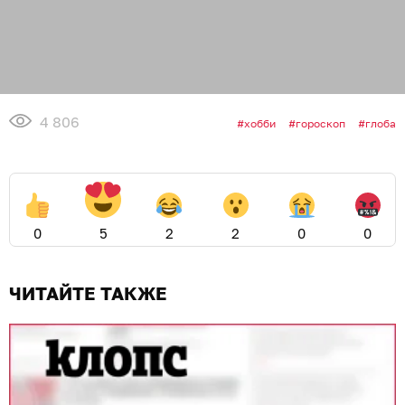
4 806
хобби
гороскоп
глоба
0
5
2
2
0
0
ЧИТАЙТЕ ТАКЖЕ