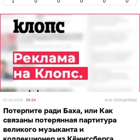
1
0
0
0
0
0
07.08.2026
15:24
erid: 2SDnjdHfbbZ
Потерпите ради Баха, или Как
связаны потерянная партитура
великого музыканта и
коллекционер из Кёнигсберга