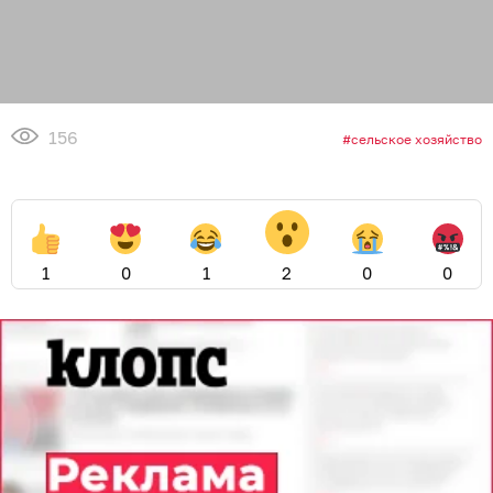
156
сельское хозяйство
1
0
1
2
0
0