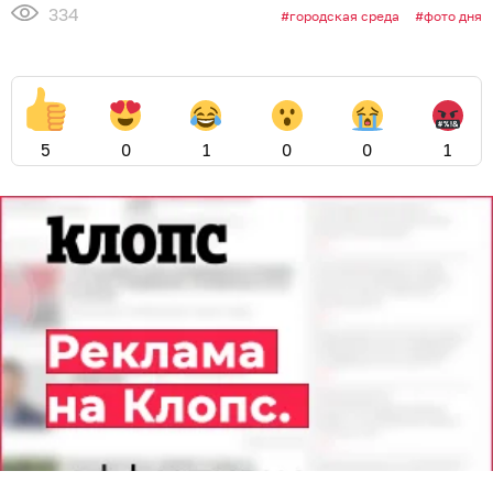
334
городская среда
фото дня
5
0
1
0
0
1