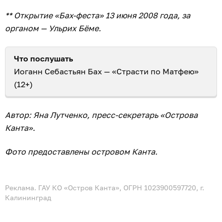
** Открытие «Бах-феста» 13 июня 2008 года, за
органом — Ульрих Бёме.
Что послушать
Иоганн Себастьян Бах — «Страсти по Матфею»
(12+)
Автор: Яна Лутченко, пресс-секретарь «Острова
Канта».
Фото предоставлены островом Канта.
Реклама. ГАУ КО «Остров Канта», ОГРН 1023900597720, г.
Калининград