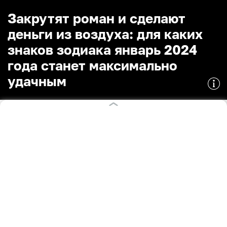
Закрутят роман и сделают
деньги из воздуха: для каких
знаков зодиака январь 2024
года станет максимально
удачным
31.12.2023
15:40
Леона Аникина
ЗОДИАК
Поделиться
Овнам, Ракам, Скорпионам, Стрельцам, Близнецам,
Львам
и
Весам
больше всех повезёт в январе 2024
года. Об этом
«Москве 24»
сообщила таролог,
рунолог Светлана Шери.